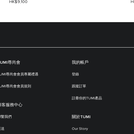
HK$9,100
H
TUMI尊尚會
我的帳戶
TUMI尊尚會會員專屬禮遇
登錄
TUMI尊尚會會員規則
跟蹤訂單
註冊你的TUMI產品
顧客服務中心
關於TUMI
聯繫我們
派送
Our Story