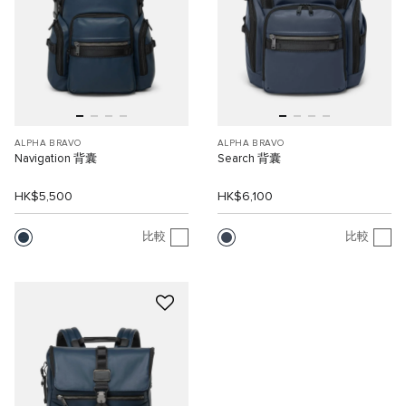
ALPHA BRAVO
ALPHA BRAVO
Navigation 背囊
Search 背囊
HK$5,500
HK$6,100
比較
比較