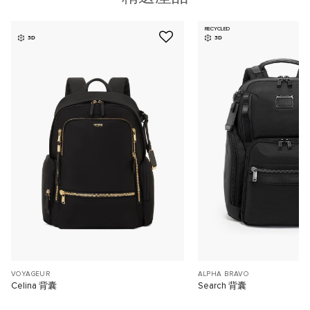
RECYCLED
3D
3D
VOYAGEUR
ALPHA BRAVO
Celina 背囊
Search 背囊