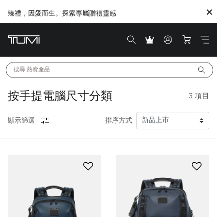
臻禮，因愛而生。探索專屬贈禮靈感
Citygate將進行内部重新裝修工程，期間暫停對外營業
搜尋 
熱賣產品
按手提電腦尺寸分類
3
項目
顯示篩選
排序方式: