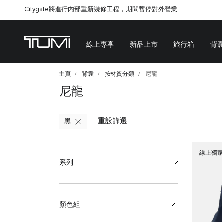
Citygate將進行内部重新裝修工程，期間暫停對外營業
線上專享
新品上市
旅行箱
背
主頁
背囊
按材質分類
尼龍
尼龍
重設篩選
黑
線上獨
系列
顏色組