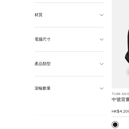
材質
電腦尺寸
產品類型
滾輪數量
TUMI AXI
中號背囊
HK$4,20