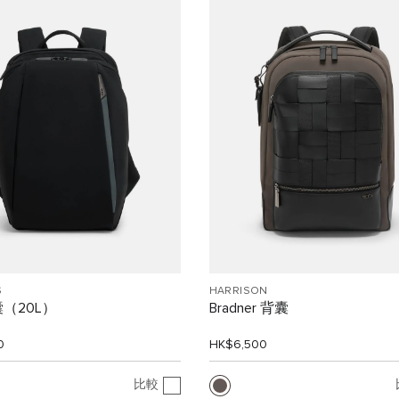
S
HARRISON
（20L）
Bradner 背囊
0
HK$6,500
比較