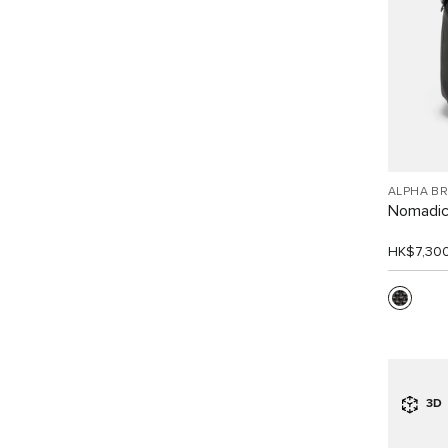
ALPHA B
Nomadi
HK$7,30
3D