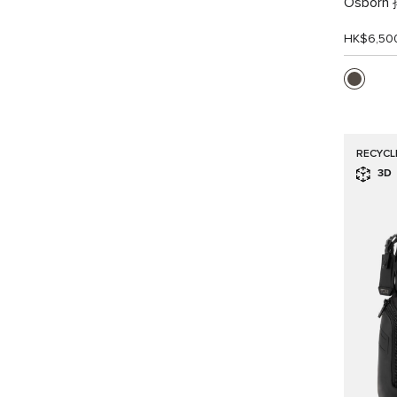
Osbor
HK$6,50
RECYCL
3D