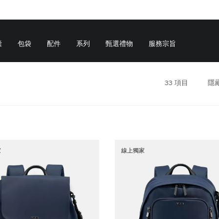
囊
包袋
配件
系列
甄選禮物
服務宗旨
33
項目
隱
家
線上獨家