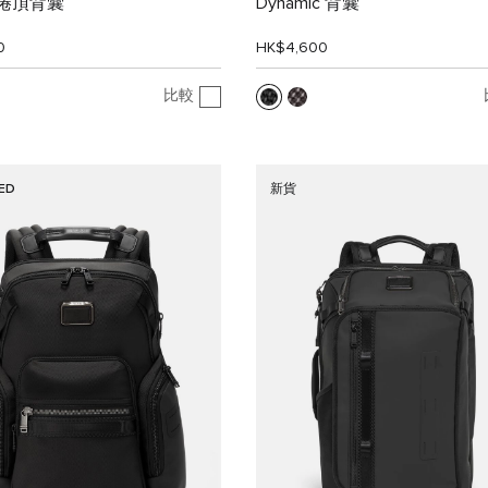
n 捲頂背囊
Dynamic 背囊
0
HK$4,600
比較
ED
新貨