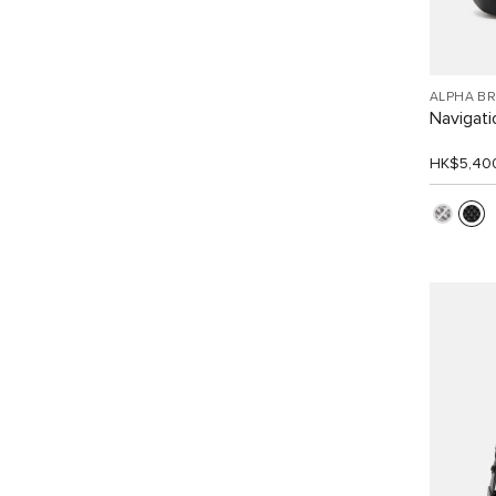
ALPHA B
Navigat
HK$5,40