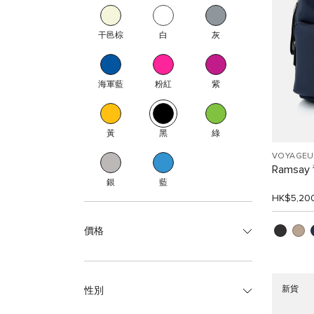
干邑棕
白
灰
海軍藍
粉紅
紫
黃
黑
綠
VOYAGEU
Ramsay
銀
藍
HK$5,20
價格
新貨
性別