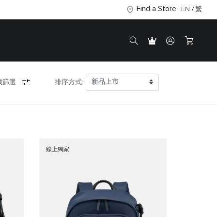
Find a Store
EN
繁
藏篩選
排序方式:
線上獨家