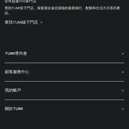
全球超過300家門店
查詢TUMI缐下門店。探索適合遠近探險的最新旅行、配飾和生活方式系列產
品。
查找TUMI線下門店
TUMI尊尚會
顧客服務中心
我的帳戶
關於TUMI