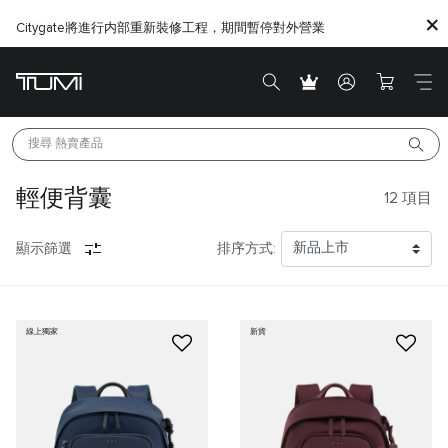
Citygate將進行内部重新裝修工程，期間暫停對外營業
搜尋 
熱賣產品
輕便背囊
12
項目
顯示篩選
排序方式:
線上獨家
新貨