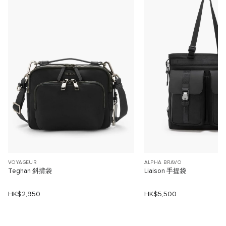
VOYAGEUR
ALPHA BRAVO
Teghan 斜揹袋
Liaison 手提袋
HK$2,950
HK$5,500