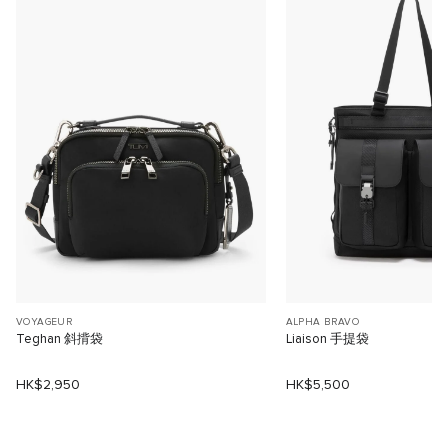
VOYAGEUR
ALPHA BRAVO
Teghan 斜揹袋
Liaison 手提袋
HK$2,950
HK$5,500