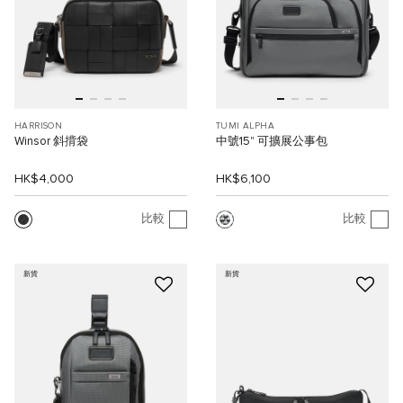
HARRISON
TUMI ALPHA
Winsor 斜揹袋
中號15" 可擴展公事包
HK$4,000
HK$6,100
比較
比較
新貨
新貨