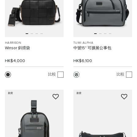
HARRISON
TUMI ALPHA
Winsor 斜揹袋
中號15" 可擴展公事包
HK$4,000
HK$6,100
比較
比較
新貨
新貨