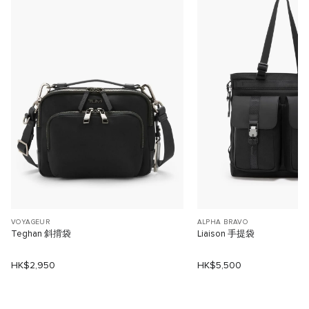
VOYAGEUR
ALPHA BRAVO
Teghan 斜揹袋
Liaison 手提袋
HK$2,950
HK$5,500