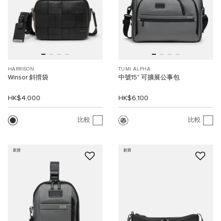
HARRISON
TUMI ALPHA
Winsor 斜揹袋
中號15" 可擴展公事包
HK$4,000
HK$6,100
比較
比較
新貨
新貨