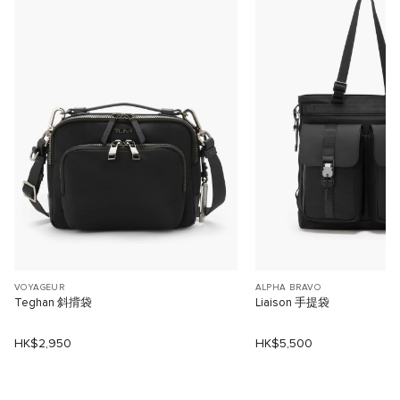
VOYAGEUR
ALPHA BRAVO
Teghan 斜揹袋
Liaison 手提袋
HK$2,950
HK$5,500