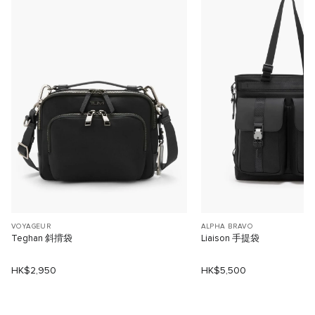
VOYAGEUR
ALPHA BRAVO
Teghan 斜揹袋
Liaison 手提袋
HK$2,950
HK$5,500