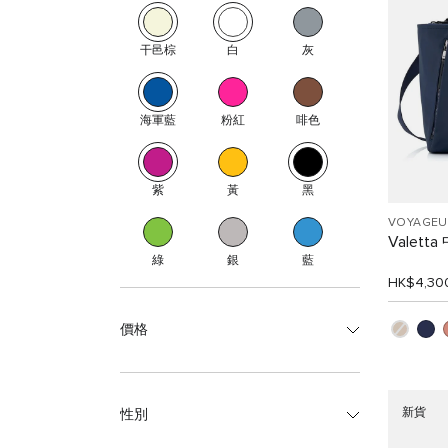
干邑棕
白
灰
海軍藍
粉紅
啡色
紫
黃
黑
VOYAGEU
Valet
綠
銀
藍
HK$4,30
價格
新貨
性別