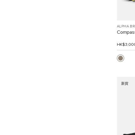
ALPHA B
Compa
HK$3,00
新貨