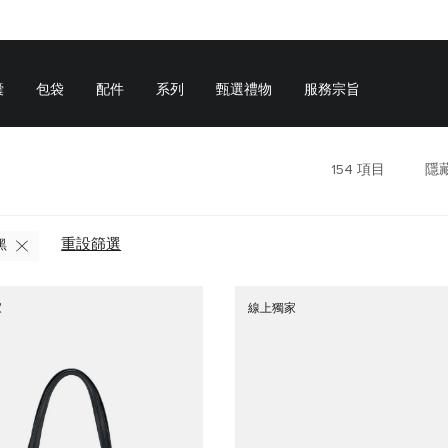
囊
包袋
配件
系列
甄選禮物
服務宗旨
154
項目
隱
重設篩選
黑
家
線上獨家