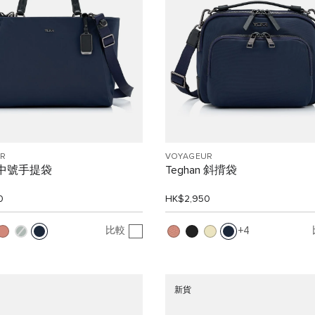
R
VOYAGEUR
ta 中號手提袋
Teghan 斜揹袋
0
HK$2,950
比較
4
新貨