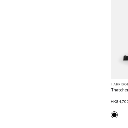
HARRISO
Thatch
HK$4,70