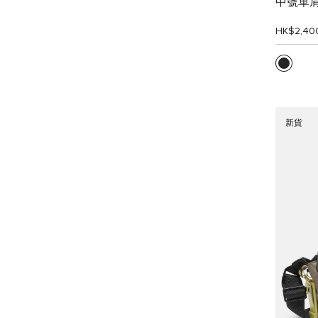
中號單
HK$2,40
新貨