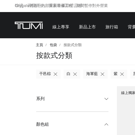
Citygate將進行内部重新裝修工程，期間暫停對外營業
線上專享
新品上市
旅行箱
背
主頁
包袋
按款式分類
按款式分類
干邑棕
白
海軍藍
紫
線上獨
系列
顏色組