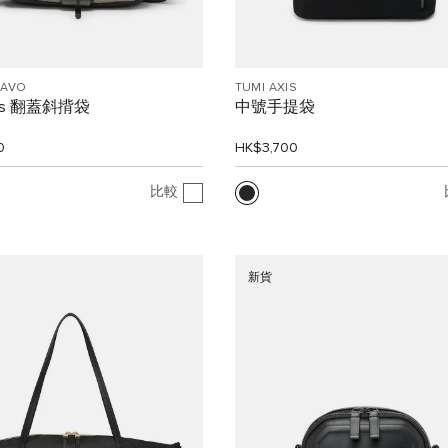
RAVO
TUMI AXIS
ss 翻蓋斜揹袋
中號手提袋
0
HK$3,700
比較
新貨