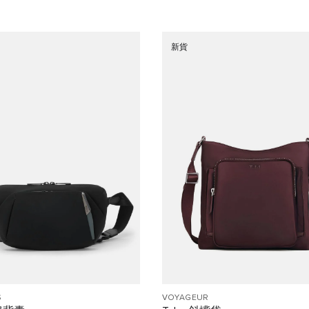
新貨
S
VOYAGEUR