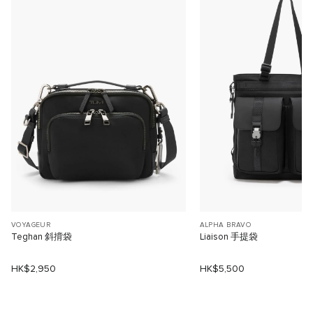
VOYAGEUR
ALPHA BRAVO
Teghan 斜揹袋
Liaison 手提袋
HK$2,950
HK$5,500