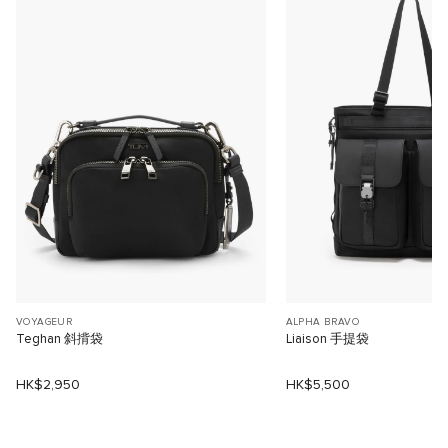
VOYAGEUR
ALPHA BRAVO
Teghan 斜揹袋
Liaison 手提袋
HK$2,950
HK$5,500