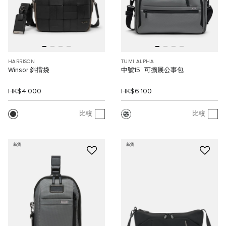
HARRISON
TUMI ALPHA
Winsor 斜揹袋
中號15" 可擴展公事包
HK$4,000
HK$6,100
比較
比較
新貨
新貨