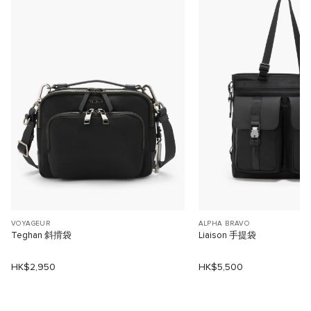
VOYAGEUR
ALPHA BRAVO
Teghan 斜揹袋
Liaison 手提袋
HK$2,950
HK$5,500