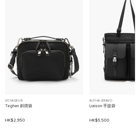
VOYAGEUR
ALPHA BRAVO
Teghan 斜揹袋
Liaison 手提袋
HK$2,950
HK$5,500