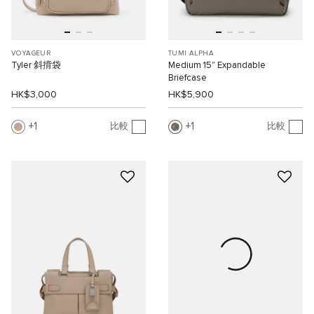
VOYAGEUR
TUMI ALPHA
Tyler 斜揹袋
Medium 15" Expandable
Briefcase
HK$3,000
HK$5,900
1
1
比較
比較