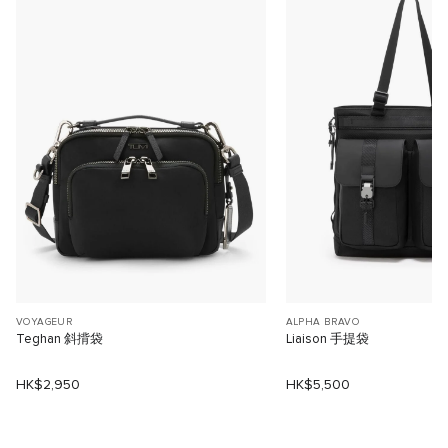
VOYAGEUR
ALPHA BRAVO
Teghan 斜揹袋
Liaison 手提袋
HK$2,950
HK$5,500