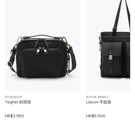
VOYAGEUR
ALPHA BRAVO
Teghan 斜揹袋
Liaison 手提袋
HK$2,950
HK$5,500