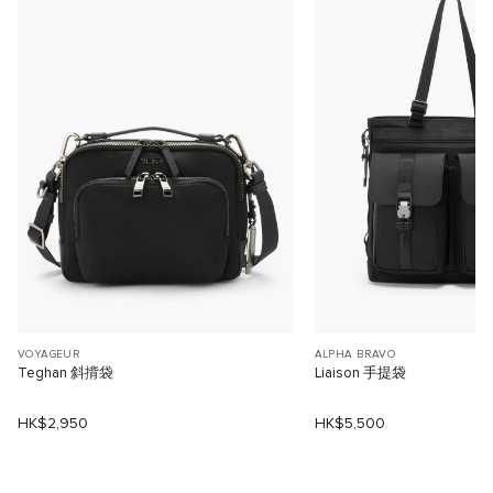
VOYAGEUR
ALPHA BRAVO
Teghan 斜揹袋
Liaison 手提袋
HK$2,950
HK$5,500