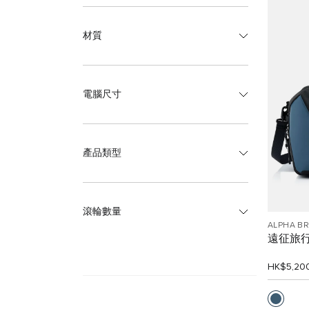
材質
電腦尺寸
產品類型
滾輪數量
ALPHA B
遠征旅
HK$5,20