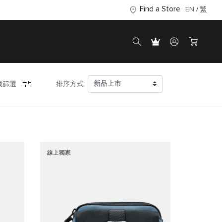
Find a Store
EN
繁
藏篩選
排序方式:
線上獨家