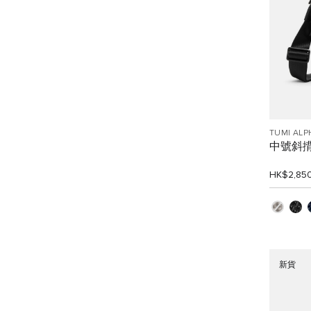
TUMI ALP
中號斜
HK$2,85
新貨