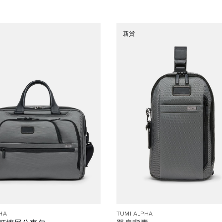
新貨
HA
TUMI ALPHA