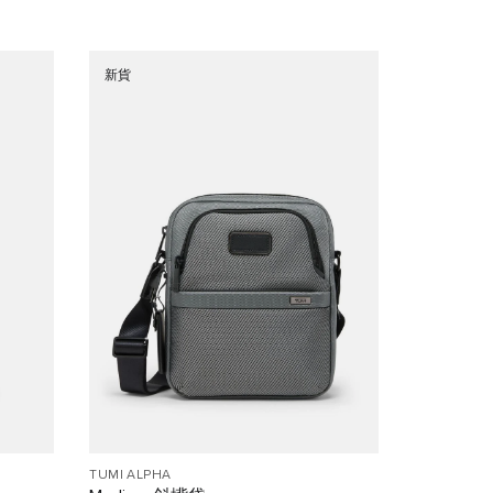
新貨
TUMI ALPHA