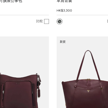
" 可擴展公事包
單肩背囊
0
HK$3,300
比較
新貨