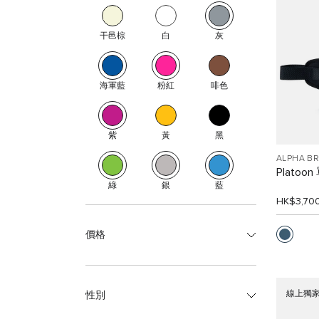
干邑棕
白
灰
海軍藍
粉紅
啡色
紫
黃
黑
ALPHA B
Platoo
綠
銀
藍
HK$3,70
價格
線上獨
性別