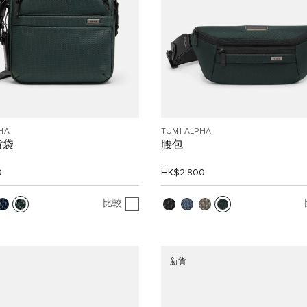
HA
TUMI ALPHA
揹袋
腰包
0
HK$2,800
比較
新貨