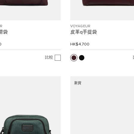
R
VOYAGEUR
斜揹袋
皮革q手提袋
0
HK$4,700
比較
新貨