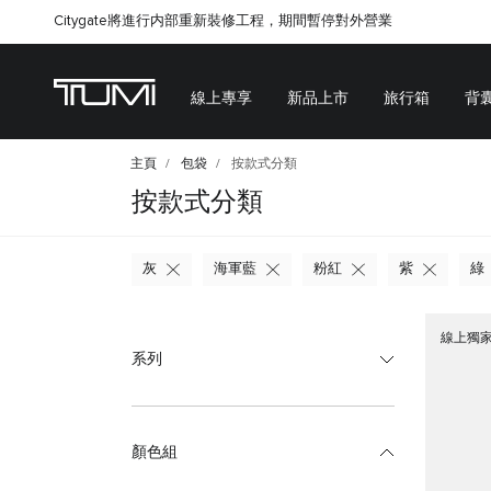
Citygate將進行内部重新裝修工程，期間暫停對外營業
線上專享
新品上市
旅行箱
背
主頁
包袋
按款式分類
按款式分類
灰
海軍藍
粉紅
紫
綠
線上獨
系列
顏色組