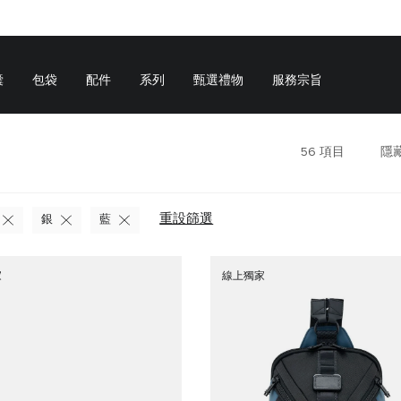
囊
包袋
配件
系列
甄選禮物
服務宗旨
56
項目
隱
重設篩選
銀
藍
家
線上獨家