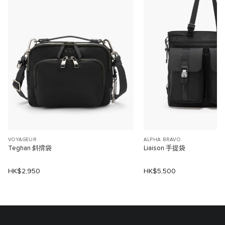
VOYAGEUR
ALPHA BRAVO
Teghan 斜揹袋
Liaison 手提袋
HK$2,950
HK$5,500