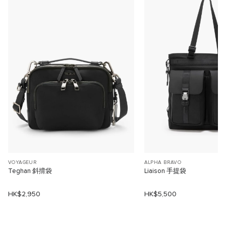
VOYAGEUR
ALPHA BRAVO
Teghan 斜揹袋
Liaison 手提袋
HK$2,950
HK$5,500