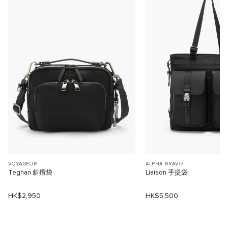
VOYAGEUR
ALPHA BRAVO
Teghan 斜揹袋
Liaison 手提袋
HK$2,950
HK$5,500