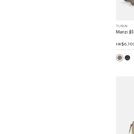
TURIN
Manzi
HK$6,70