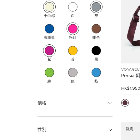
干邑棕
白
灰
海軍藍
粉紅
啡色
紫
黃
黑
VOYAGEU
Persia
綠
銀
藍
HK$1,95
價格
新貨
性別