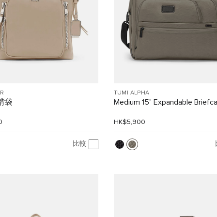
R
TUMI ALPHA
斜揹袋
Medium 15" Expandable Briefc
0
HK$5,900
比較