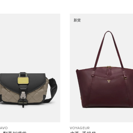
新貨
RAVO
VOYAGEUR