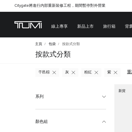
Citygate將進行内部重新裝修工程，期間暫停對外營業
線上專享
新品上市
旅行箱
背
主頁
包袋
按款式分類
按款式分類
重
干邑棕
灰
粉紅
紫
新貨
系列
顏色組