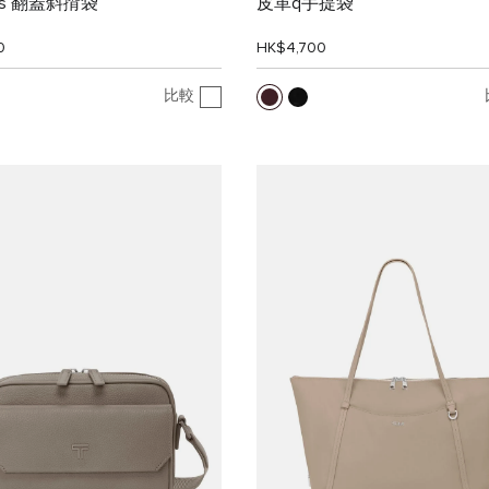
ss 翻蓋斜揹袋
皮革q手提袋
0
HK$4,700
比較