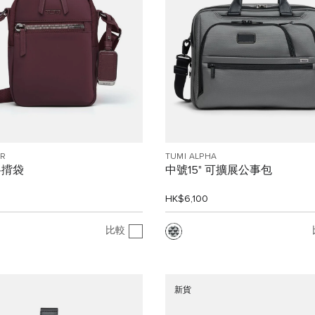
R
TUMI ALPHA
 斜揹袋
中號15" 可擴展公事包
0
HK$6,100
比較
新貨