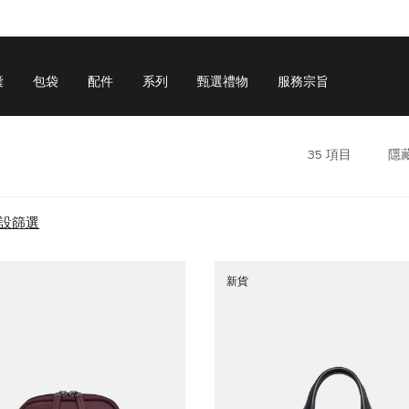
囊
包袋
配件
系列
甄選禮物
服務宗旨
35
項目
隱
設篩選
新貨