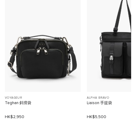
VOYAGEUR
ALPHA BRAVO
Teghan 斜揹袋
Liaison 手提袋
HK$2,950
HK$5,500