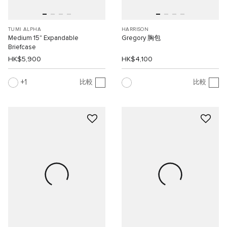
TUMI ALPHA
HARRISON
Medium 15" Expandable
Gregory 胸包
Briefcase
HK$5,900
HK$4,100
1
比較
比較