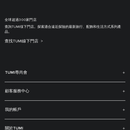
全球超過300家門店
查詢TUMI缐下門店。探索適合遠近探險的最新旅行、配飾和生活方式系列產
品。
查找TUMI線下門店
TUMI尊尚會
顧客服務中心
我的帳戶
關於TUMI