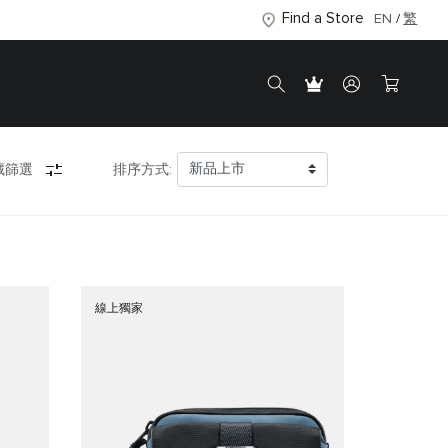
Find a Store
EN
繁
藏篩選
排序方式:
線上獨家