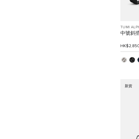
TUMI ALP
中號斜
HK$2,85
新貨