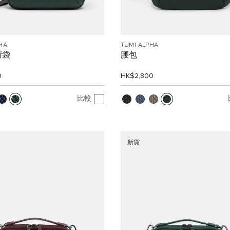
HA
TUMI ALPHA
揹袋
腰包
0
HK$2,800
比較
新貨