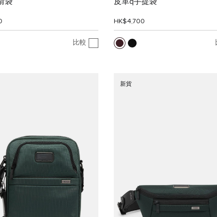
斜揹袋
皮革q手提袋
0
HK$4,700
比較
新貨