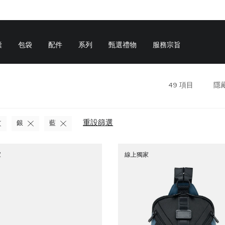
囊
包袋
配件
系列
甄選禮物
服務宗旨
49
項目
隱
重設篩選
銀
藍
家
線上獨家