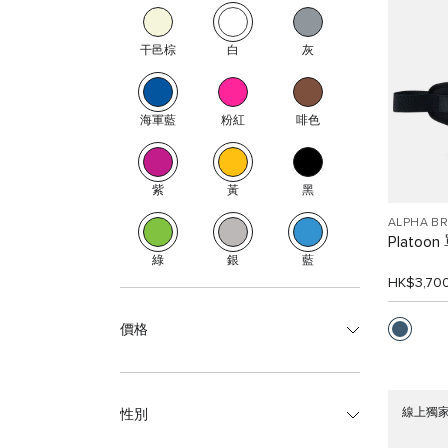
干邑棕
白
灰
海軍藍
粉紅
啡色
紫
黃
黑
ALPHA B
Platoo
綠
銀
藍
HK$3,70
價格
線上獨
性別