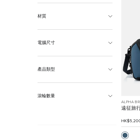
材質
電腦尺寸
產品類型
滾輪數量
ALPHA B
遠征旅
HK$5,20