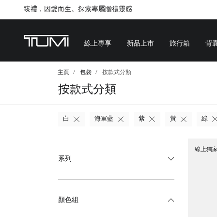
Citygate將進行内部重新裝修工程，期間暫停對外營業
線上專享
新品上市
旅行箱
背
主頁
包袋
按款式分類
按款式分類
白
海軍藍
紫
黃
綠
線上獨
系列
顏色組