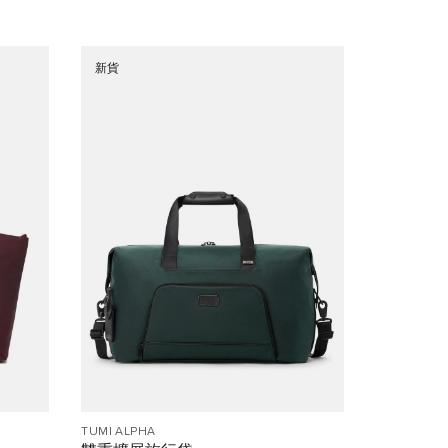
新貨
TUMI ALPHA