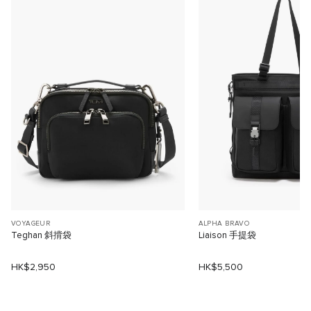
VOYAGEUR
ALPHA BRAVO
Teghan 斜揹袋
Liaison 手提袋
HK$2,950
HK$5,500