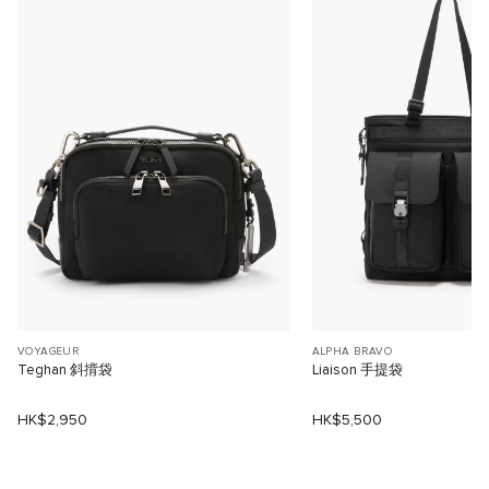
VOYAGEUR
ALPHA BRAVO
Teghan 斜揹袋
Liaison 手提袋
HK$2,950
HK$5,500