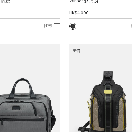
 斜揹袋
Winsor 斜揹袋
0
HK$4,000
比較
新貨