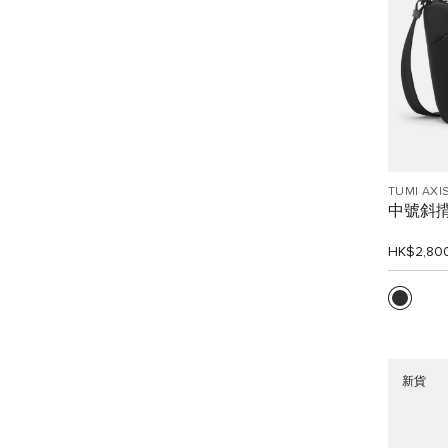
TUMI AXI
中號斜
HK$2,80
新貨