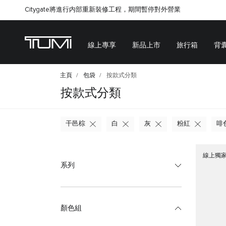
Citygate將進行内部重新裝修工程，期間暫停對外營業
線上專享
新品上市
旅行箱
背
主頁
包袋
按款式分類
按款式分類
干邑棕
白
灰
粉紅
啡
線上獨
系列
顏色組