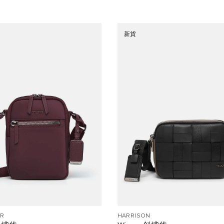
新貨
R
HARRISON