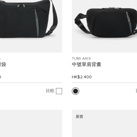
S
TUMI AXIS
揹袋
中號單肩背囊
0
HK$2,400
比較
新貨