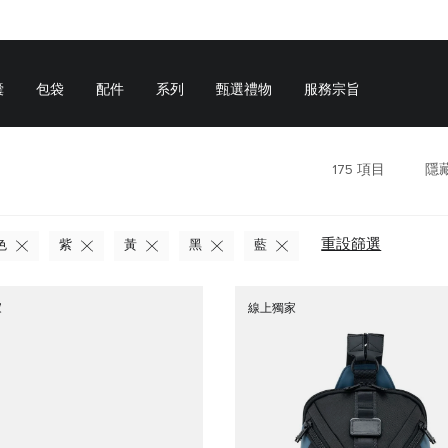
囊
包袋
配件
系列
甄選禮物
服務宗旨
175
項目
隱
重設篩選
色
紫
黃
黑
藍
家
線上獨家