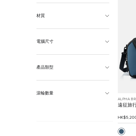
材質
電腦尺寸
產品類型
滾輪數量
ALPHA B
遠征旅
HK$5,20