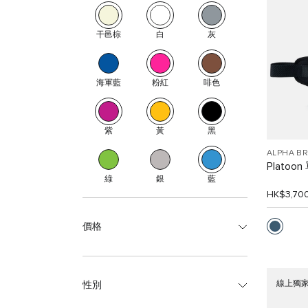
干邑棕
白
灰
海軍藍
粉紅
啡色
紫
黃
黑
ALPHA B
Platoo
綠
銀
藍
HK$3,70
價格
線上獨
性別