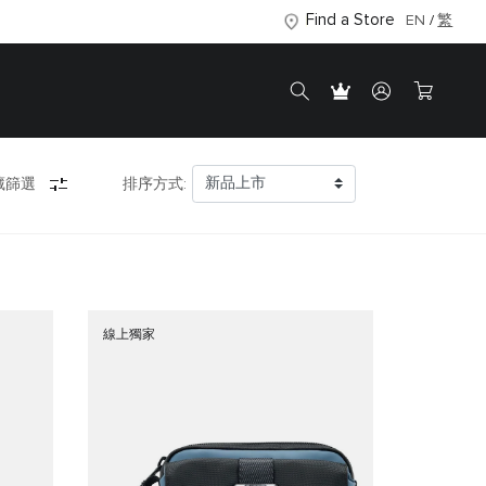
Find a Store
EN
繁
藏篩選
排序方式:
線上獨家