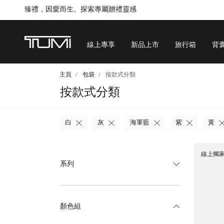
Citygate將進行内部重新裝修工程，期間暫停對外營業
線上專享
新品上市
旅行箱
背
主頁
包袋
按款式分類
按款式分類
白
灰
海軍藍
紫
黃
線上獨
系列
顏色組