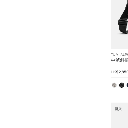
TUMI ALP
中號斜
HK$2,85
新貨