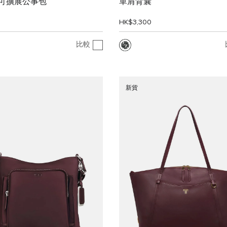
" 可擴展公事包
單肩背囊
0
HK$3,300
比較
新貨