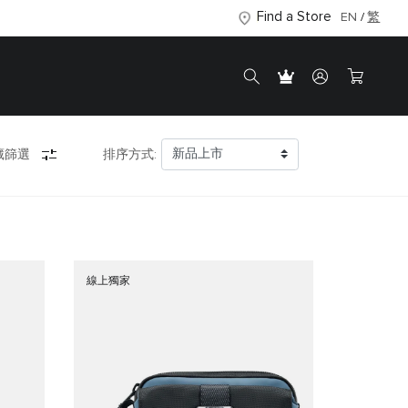
Find a Store
EN
繁
藏篩選
排序方式:
線上獨家