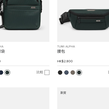
HA
TUMI ALPHA
揹袋
腰包
0
HK$2,800
比較
新貨