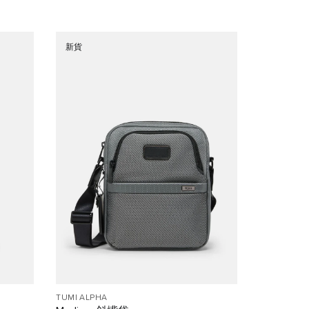
新貨
TUMI ALPHA