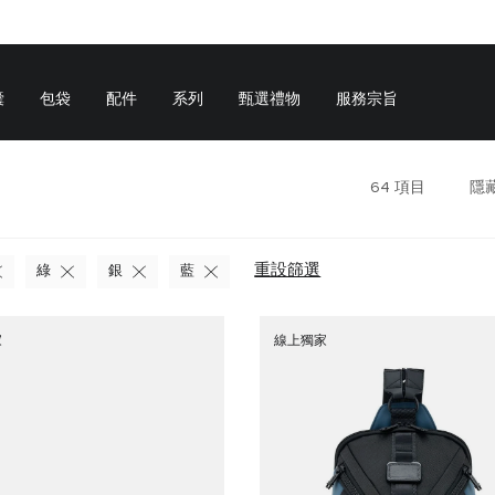
囊
包袋
配件
系列
甄選禮物
服務宗旨
64
項目
隱
重設篩選
綠
銀
藍
家
線上獨家