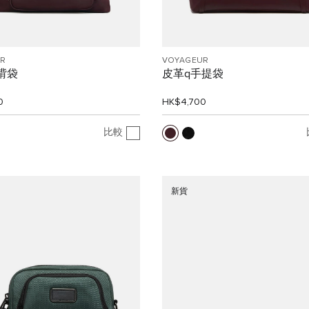
R
VOYAGEUR
斜揹袋
皮革q手提袋
0
HK$4,700
比較
新貨