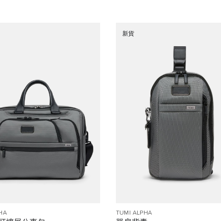
新貨
HA
TUMI ALPHA