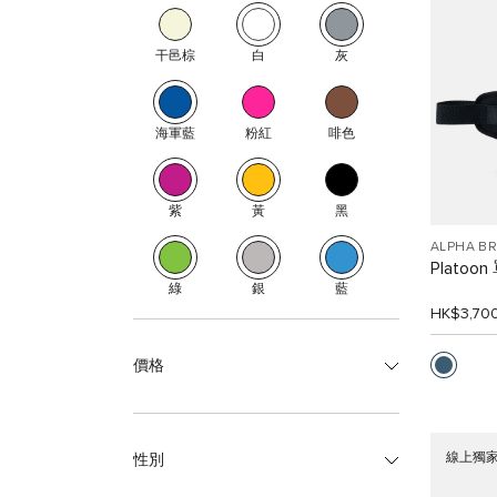
干邑棕
白
灰
海軍藍
粉紅
啡色
紫
黃
黑
ALPHA B
Platoo
綠
銀
藍
HK$3,70
價格
線上獨
性別