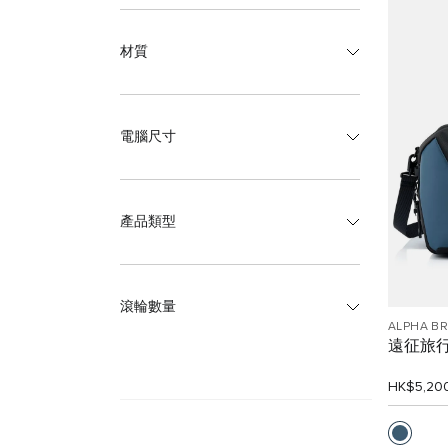
材質
電腦尺寸
產品類型
滾輪數量
ALPHA B
遠征旅
HK$5,20