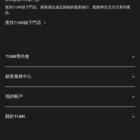
全球超過300家門店
查詢TUMI缐下門店。探索適合遠近探險的最新旅行、配飾和生活方式系列產
品。
查找TUMI線下門店
TUMI尊尚會
顧客服務中心
我的帳戶
關於TUMI