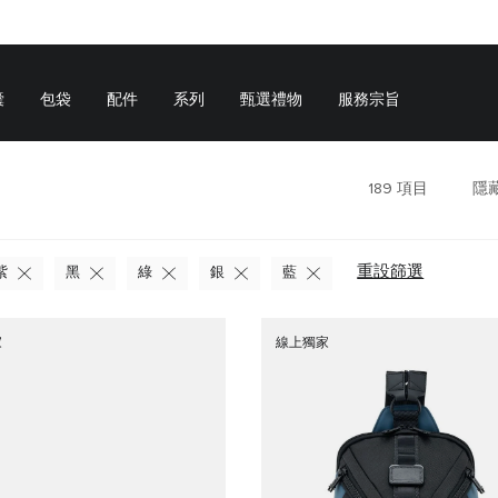
囊
包袋
配件
系列
甄選禮物
服務宗旨
189
項目
隱
重設篩選
紫
黑
綠
銀
藍
家
線上獨家