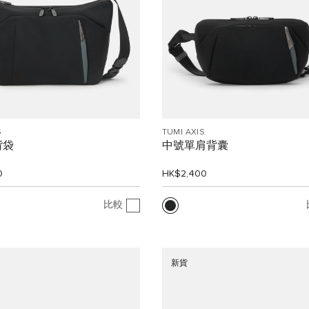
S
TUMI AXIS
揹袋
中號單肩背囊
0
HK$2,400
比較
新貨