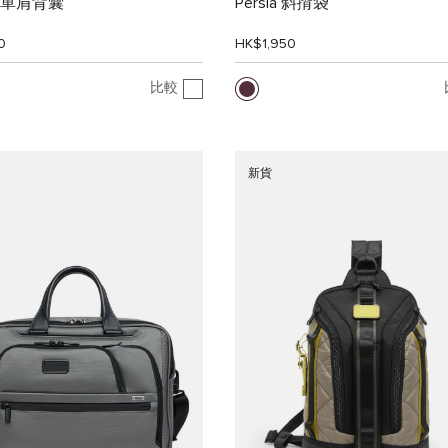
ry 單肩背囊
Persia 斜揹袋
0
HK$1,950
比較
新貨