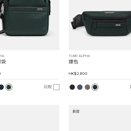
HA
TUMI ALPHA
揹袋
腰包
0
HK$2,800
比較
新貨