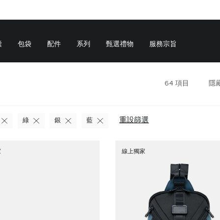
囊
包袋
配件
系列
甄選禮物
服務宗旨
64
項目
隱
重設篩選
綠
銀
藍
家
線上獨家