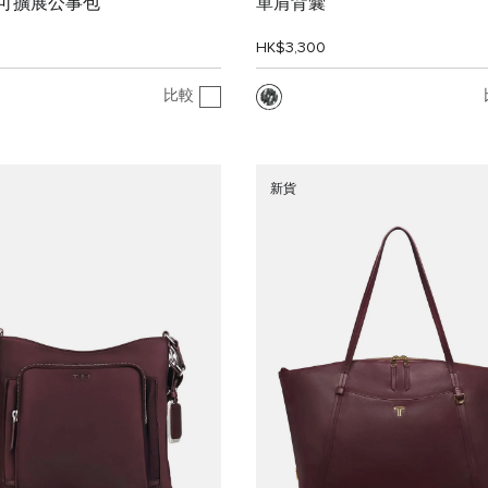
" 可擴展公事包
單肩背囊
0
HK$3,300
比較
新貨