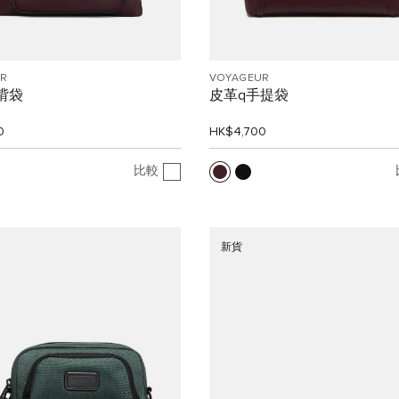
R
VOYAGEUR
斜揹袋
皮革q手提袋
0
HK$4,700
比較
新貨