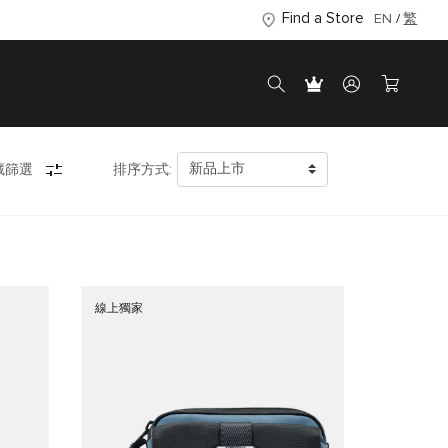
Find a Store
EN
繁
藏篩選
排序方式:
線上獨家