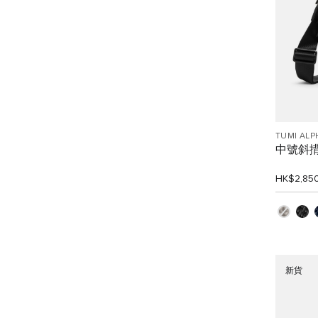
TUMI ALP
中號斜
HK$2,85
新貨