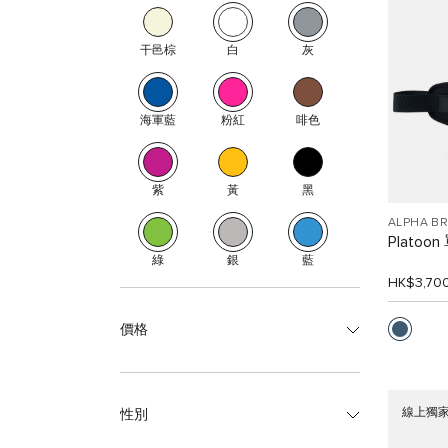
干邑棕
白
灰
海軍藍
粉紅
啡色
紫
黃
黑
ALPHA B
Platoo
綠
銀
藍
HK$3,70
價格
線上獨
性別