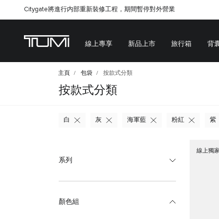
Citygate將進行内部重新裝修工程，期間暫停對外營業
線上專享
新品上市
旅行箱
背
主頁
包袋
按款式分類
按款式分類
白
灰
海軍藍
粉紅
紫
線上獨
系列
顏色組