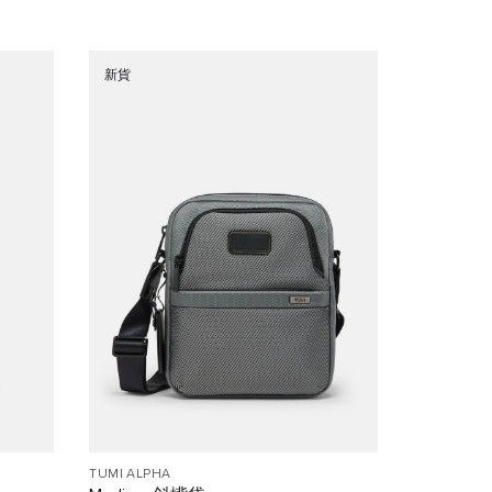
新貨
TUMI ALPHA