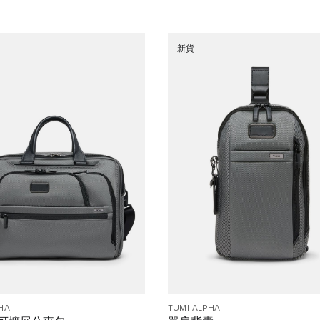
新貨
HA
TUMI ALPHA