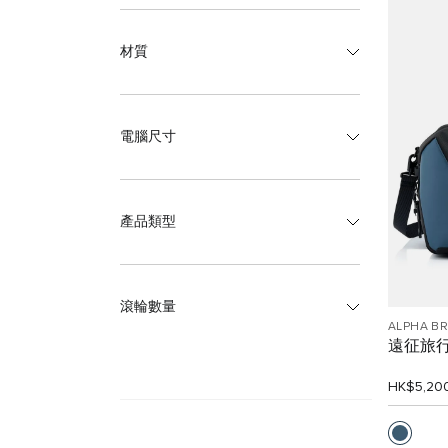
材質
電腦尺寸
產品類型
滾輪數量
ALPHA B
遠征旅
HK$5,20