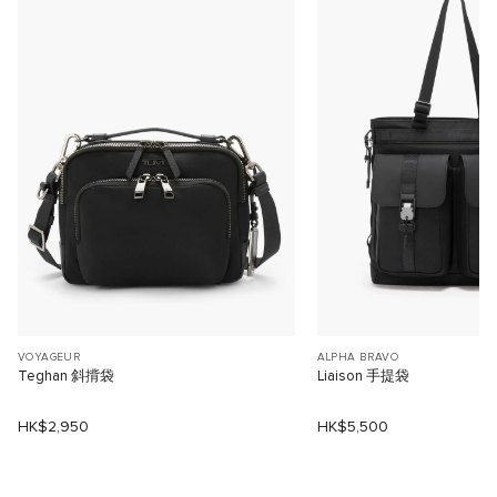
VOYAGEUR
ALPHA BRAVO
Teghan 斜揹袋
Liaison 手提袋
HK$2,950
HK$5,500