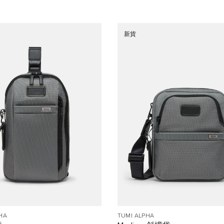
新貨
HA
TUMI ALPHA