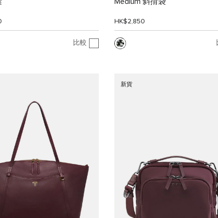
囊
Medium 斜揹袋
0
HK$2,850
比較
新貨