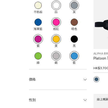
干邑棕
白
灰
海軍藍
粉紅
啡色
紫
黃
黑
ALPHA B
Platoo
綠
銀
藍
HK$3,70
價格
線上獨
性別