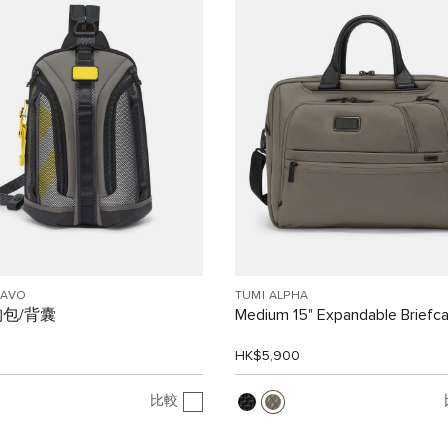
RAVO
TUMI ALPHA
 胸包/背囊
Medium 15" Expandable Briefc
0
HK$5,900
比較