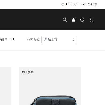
Find a Store
EN
繁
藏篩選
排序方式:
線上獨家