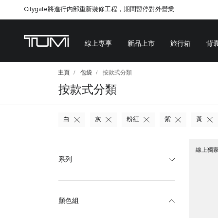
Citygate將進行内部重新裝修工程，期間暫停對外營業
線上專享
新品上市
旅行箱
背
主頁
包袋
按款式分類
按款式分類
白
灰
粉紅
紫
黃
線上獨
系列
顏色組