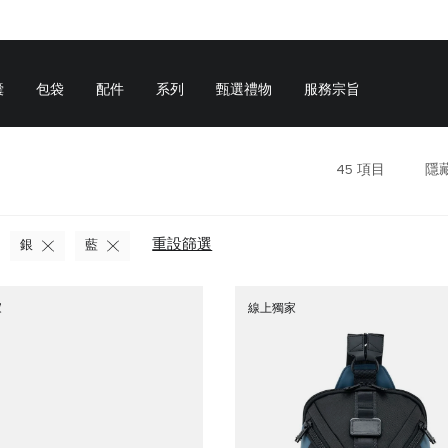
囊
包袋
配件
系列
甄選禮物
服務宗旨
45
項目
隱
重設篩選
銀
藍
家
線上獨家