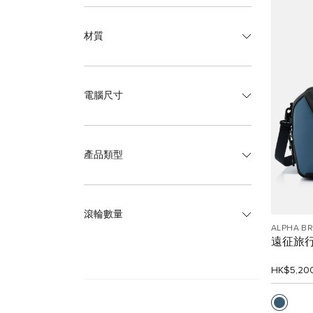
材質
電腦尺寸
產品類型
滾輪數量
ALPHA B
遠征旅
HK$5,20