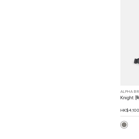
ALPHA B
Knight
HK$4,10