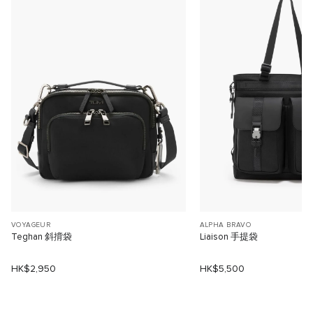
VOYAGEUR
ALPHA BRAVO
Teghan 斜揹袋
Liaison 手提袋
HK$2,950
HK$5,500