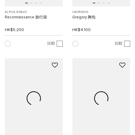
ALPHA BRAVO
HARRISON
Reconnaissance 旅行袋
Gregory 胸包
HK$5,200
HK$4,100
比較
比較