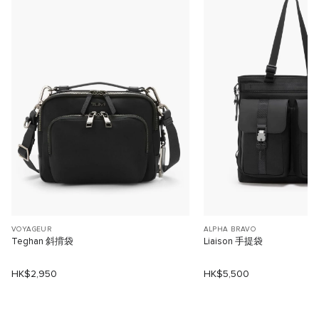
VOYAGEUR
ALPHA BRAVO
Teghan 斜揹袋
Liaison 手提袋
HK$2,950
HK$5,500