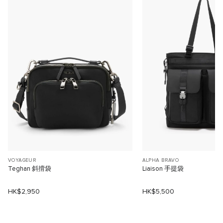
VOYAGEUR
ALPHA BRAVO
Teghan 斜揹袋
Liaison 手提袋
HK$2,950
HK$5,500