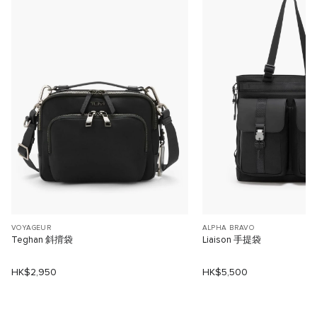
VOYAGEUR
ALPHA BRAVO
Teghan 斜揹袋
Liaison 手提袋
HK$2,950
HK$5,500