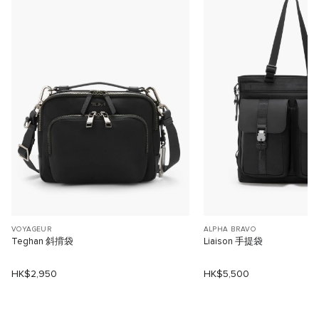
VOYAGEUR
ALPHA BRAVO
Teghan 斜揹袋
Liaison 手提袋
HK$2,950
HK$5,500