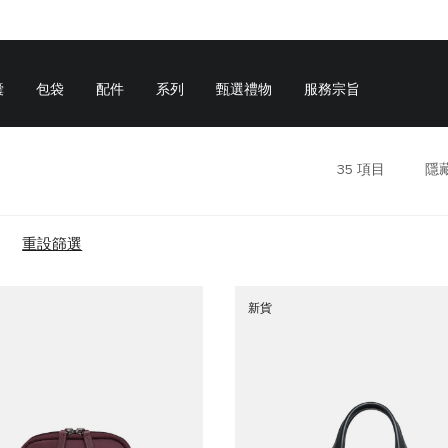
囊
包袋
配件
系列
甄選禮物
服務宗旨
35
項目
隱
重設篩選
新貨