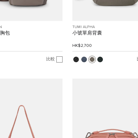
N
TUMI ALPHA
y 胸包
小號單肩背囊
0
HK$2,700
比較