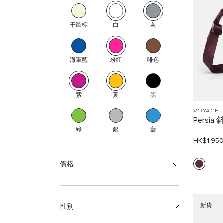
干邑棕
白
灰
海軍藍
粉紅
啡色
紫
黃
黑
VOYAGEU
Persia
綠
銀
藍
HK$1,95
價格
新貨
性別