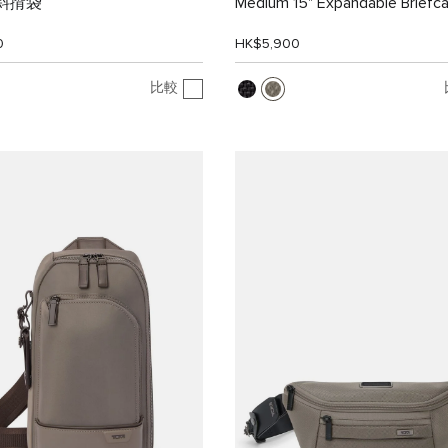
n 斜揹袋
Medium 15" Expandable Briefc
0
HK$5,900
比較