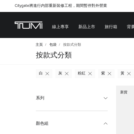
Citygate將進行内部重新裝修工程，期間暫停對外營業
線上專享
新品上市
旅行箱
背
主頁
包袋
按款式分類
按款式分類
白
灰
粉紅
紫
黃
新貨
系列
顏色組