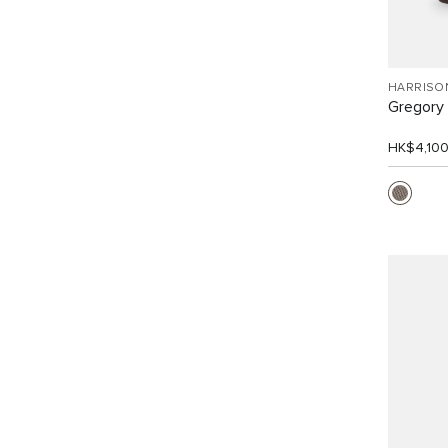
HARRISO
Gregor
HK$4,10