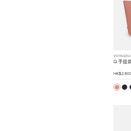
VOYAGEU
Q 手提
HK$2,80