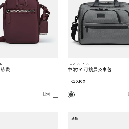
R
TUMI ALPHA
 斜揹袋
中號15" 可擴展公事包
0
HK$6,100
比較
新貨