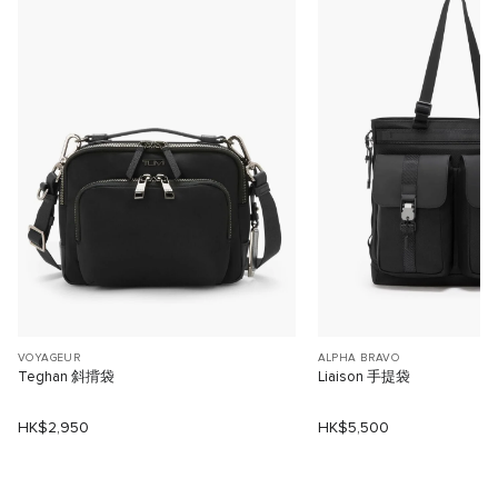
VOYAGEUR
ALPHA BRAVO
Teghan 斜揹袋
Liaison 手提袋
HK$2,950
HK$5,500