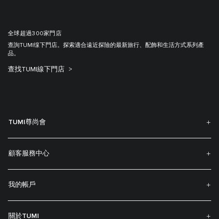
全球超過300家門店
查詢TUMI缐下門店。探索適合遠近探險的最新旅行、配飾和生活方式系列產
品。
查找TUMI線下門店
TUMI尊尚會
顧客服務中心
我的帳戶
關於TUMI