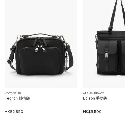
VOYAGEUR
ALPHA BRAVO
Teghan 斜揹袋
Liaison 手提袋
HK$2,950
HK$5,500