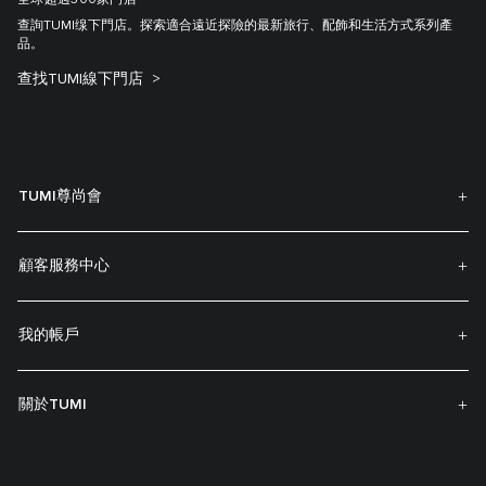
全球超過300家門店
查詢TUMI缐下門店。探索適合遠近探險的最新旅行、配飾和生活方式系列產
品。
查找TUMI線下門店
TUMI尊尚會
顧客服務中心
我的帳戶
關於TUMI