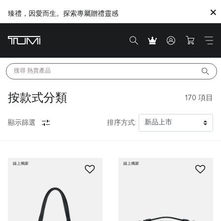
臻禮，因愛而生。探索專屬贈禮靈感
搜尋 
熱賣產品
按款式分類
170
項目
顯示篩選
排序方式:
線上獨家
線上獨家