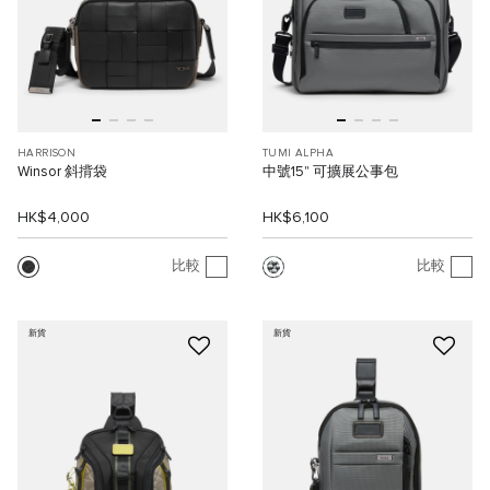
HARRISON
TUMI ALPHA
Winsor 斜揹袋
中號15" 可擴展公事包
HK$4,000
HK$6,100
比較
比較
新貨
新貨