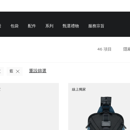
囊
包袋
配件
系列
甄選禮物
服務宗旨
46
項目
隱
重設篩選
藍
家
線上獨家