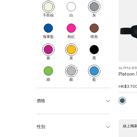
干邑棕
白
灰
海軍藍
粉紅
啡色
紫
黃
黑
ALPHA B
Platoo
綠
銀
藍
HK$3,70
價格
線上獨
性別