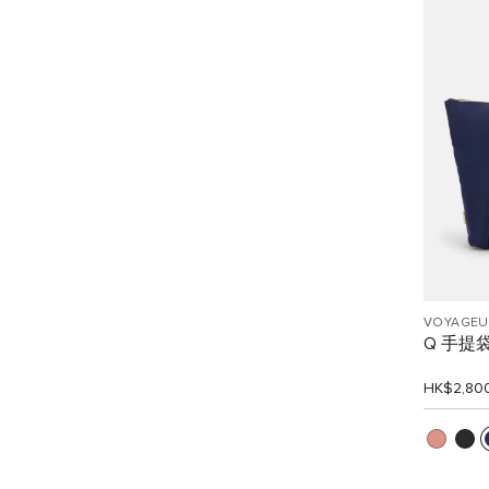
VOYAGEU
Q 手提
HK$2,80