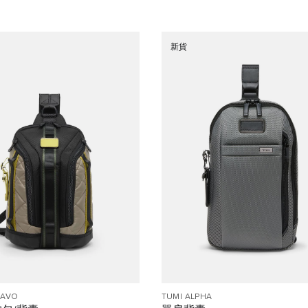
新貨
RAVO
TUMI ALPHA