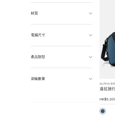
材質
電腦尺寸
產品類型
滾輪數量
ALPHA B
遠征旅
HK$5,20