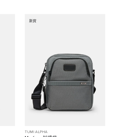
新貨
TUMI ALPHA