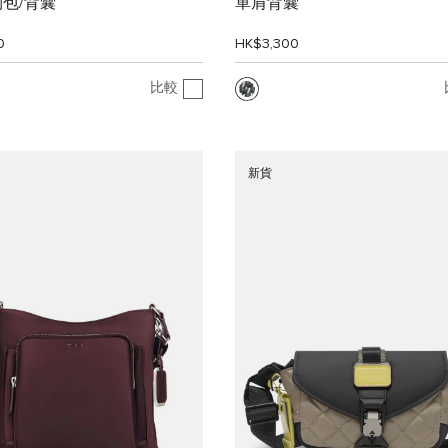
 胸包/背囊
單肩背囊
0
HK$3,300
比較
新貨