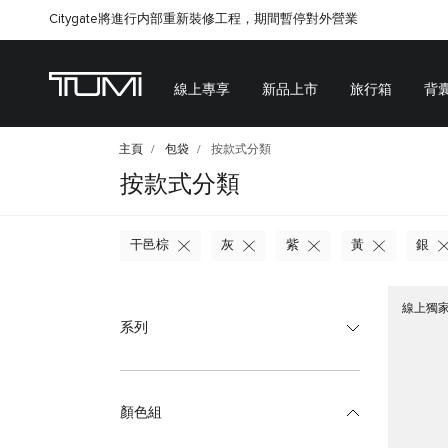
Citygate將進行内部重新裝修工程，期間暫停對外營業
線上專享
新品上市
旅行箱
背
主頁
包袋
按款式分類
按款式分類
干邑棕
灰
紫
黃
銀
線上獨
系列
顏色組