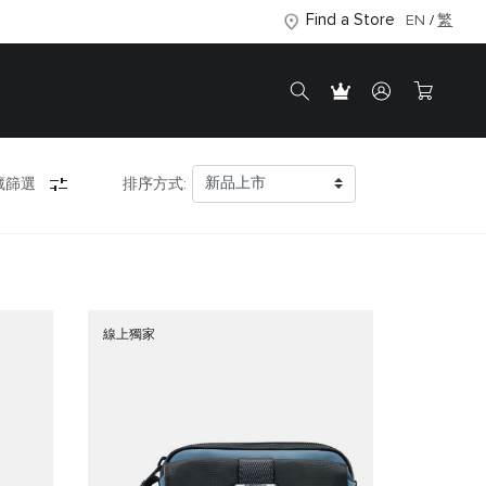
Find a Store
EN
繁
藏篩選
排序方式:
線上獨家