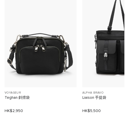
VOYAGEUR
ALPHA BRAVO
Teghan 斜揹袋
Liaison 手提袋
HK$2,950
HK$5,500