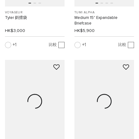
VOYAGEUR
TUMI ALPHA
Tyler 斜揹袋
Medium 15" Expandable
Briefcase
HK$3,000
HK$5,900
1
1
比較
比較