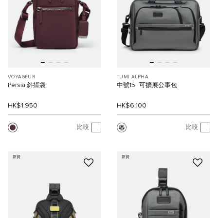
VOYAGEUR
TUMI ALPHA
Persia 斜揹袋
中號15" 可擴展公事包
HK$1,950
HK$6,100
比較
比較
新貨
新貨