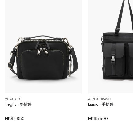
VOYAGEUR
ALPHA BRAVO
Teghan 斜揹袋
Liaison 手提袋
HK$2,950
HK$5,500