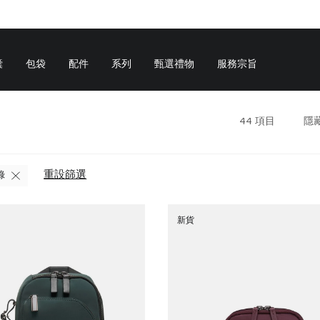
囊
包袋
配件
系列
甄選禮物
服務宗旨
44
項目
隱
重設篩選
綠
新貨