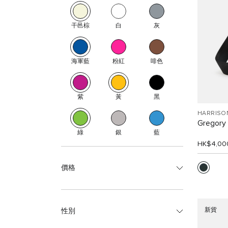
干邑棕
白
灰
海軍藍
粉紅
啡色
紫
黃
黑
HARRISO
Grego
綠
銀
藍
HK$4,00
價格
新貨
性別