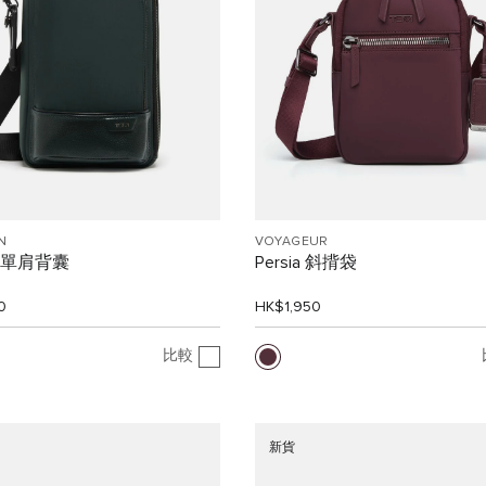
N
VOYAGEUR
ry 單肩背囊
Persia 斜揹袋
0
HK$1,950
比較
新貨