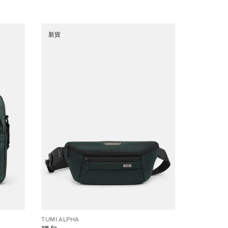
新貨
TUMI ALPHA