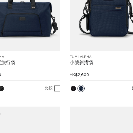
HA
TUMI ALPHA
展旅行袋
小號斜揹袋
0
HK$2,600
比較
品