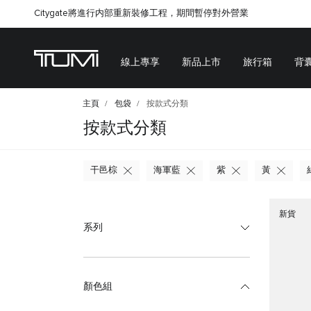
Citygate將進行内部重新裝修工程，期間暫停對外營業
線上專享
新品上市
旅行箱
背
主頁
包袋
按款式分類
按款式分類
干邑棕
海軍藍
紫
黃
新貨
系列
顏色組