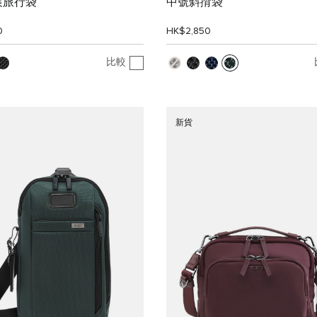
展旅行袋
中號斜揹袋
0
HK$2,850
比較
新貨