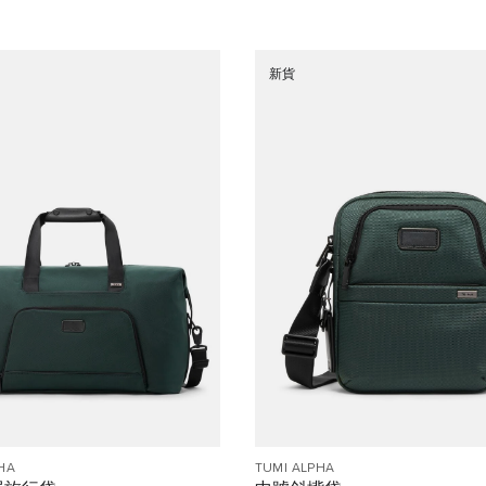
新貨
HA
TUMI ALPHA