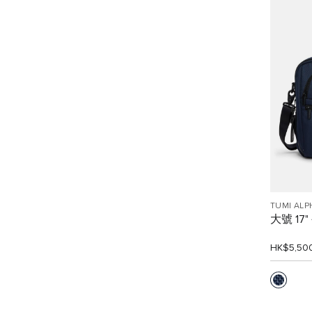
TUMI ALP
大號 17
HK$5,50