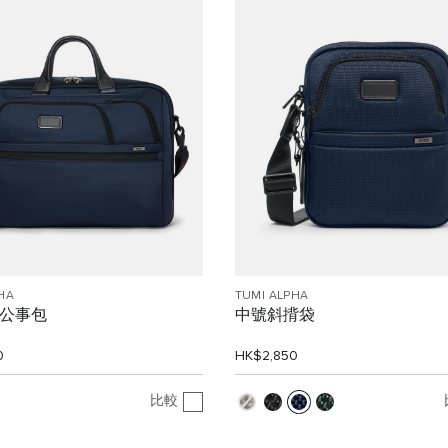
HA
TUMI ALPHA
" 公事包
中號斜揹袋
0
HK$2,850
比較