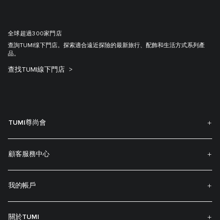
全球超過300家門店
查詢TUMI缐下門店。探索適合遠近探險的最新旅行、配飾和生活方式系列產
品。
查找TUMI線下門店
TUMI尊尚會
顧客服務中心
我的帳戶
關於TUMI